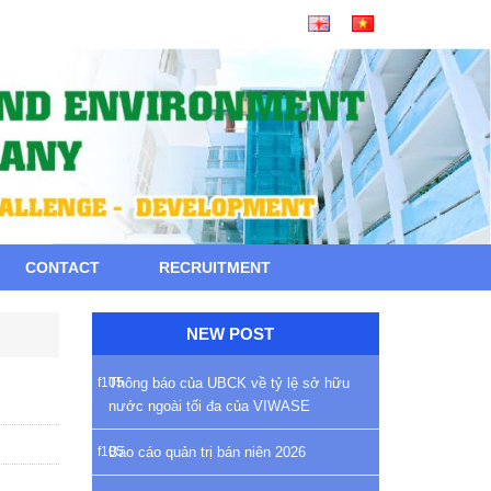
CONTACT
RECRUITMENT
NEW POST
Thông báo của UBCK về tỷ lệ sở hữu
nước ngoài tối đa của VIWASE
Báo cáo quản trị bán niên 2026