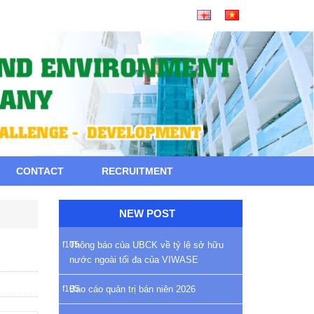
CONTACT
RECRUITMENT
NEW POST
Thông báo của UBCK về tỷ lệ sở hữu
nước ngoài tối đa của VIWASE
Báo cáo quản trị bán niên 2026