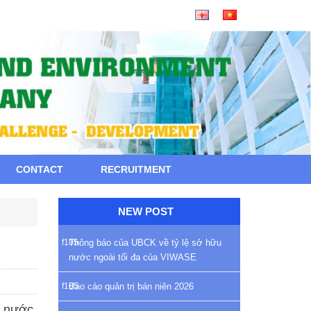
CONTACT
RECRUITMENT
NEW POST
Thông báo của UBCK về tỷ lệ sở hữu
nước ngoài tối đa của VIWASE
Báo cáo quản trị bán niên 2026
t nước