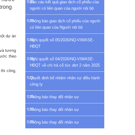
Báo cáo kết quả giao dịch cổ phiếu của
trong
người có liên quan của người nội bộ
Thông báo giao dịch cổ phiếu của người
có liên quan của Người nội bộ
một dự án
Nghị quyết số 05/2026/NQ-VIWASE-
HĐQT
 và tương
nước theo
Nghị quyết số 04/2026/NQ-VIWASE-
HĐQT về chi trả cổ tức đợt 2 năm 2025
 thi công,
Quyết định bổ nhiệm nhân sự điều hành
công ty
Thông báo thay đổi nhân sự
Thông báo thay đổi nhân sự
Thông báo thay đổi nhân sự