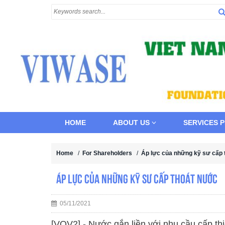
HOME
ABOUT US
SERVICES 
Home
/
For Shareholders
/
Áp lực của những kỹ sư cấp
Áp lực của những kỹ sư cấp thoát nước
05/11/2021
[VOV2] - Nước gắn liền với nhu cầu cấp th