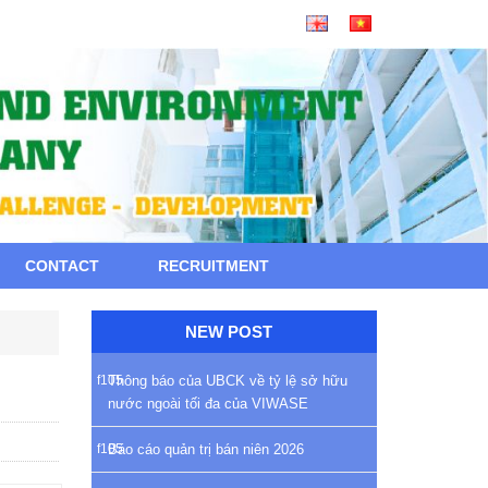
CONTACT
RECRUITMENT
NEW POST
Thông báo của UBCK về tỷ lệ sở hữu
nước ngoài tối đa của VIWASE
Báo cáo quản trị bán niên 2026