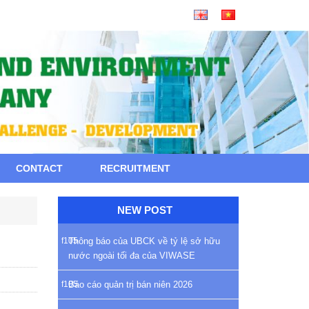
CONTACT
RECRUITMENT
NEW POST
Thông báo của UBCK về tỷ lệ sở hữu
nước ngoài tối đa của VIWASE
Báo cáo quản trị bán niên 2026