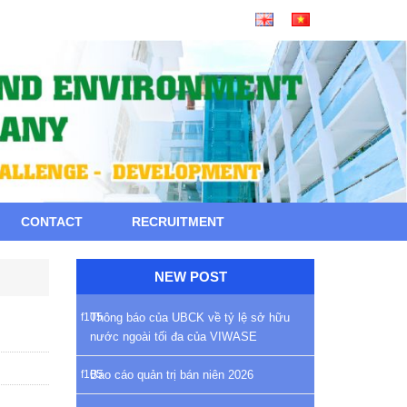
CONTACT
RECRUITMENT
NEW POST
Thông báo của UBCK về tỷ lệ sở hữu
nước ngoài tối đa của VIWASE
Báo cáo quản trị bán niên 2026