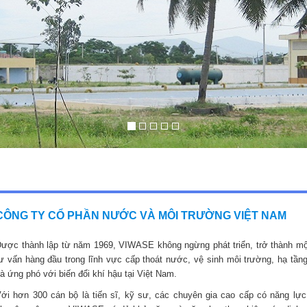
CÔNG TY CỔ PHẦN NƯỚC VÀ MÔI TRƯỜNG VIỆT NAM
ược thành lập từ năm 1969, VIWASE không ngừng phát triển, trở thành mộ
ư vấn hàng đầu trong lĩnh vực cấp thoát nước, vệ sinh môi trường, hạ tầng
à ứng phó với biến đổi khí hậu tại Việt Nam.
ới hơn 300 cán bộ là tiến sĩ, kỹ sư, các chuyên gia cao cấp có năng lực,