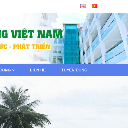
 ĐÔNG
LIÊN HỆ
TUYỂN DỤNG