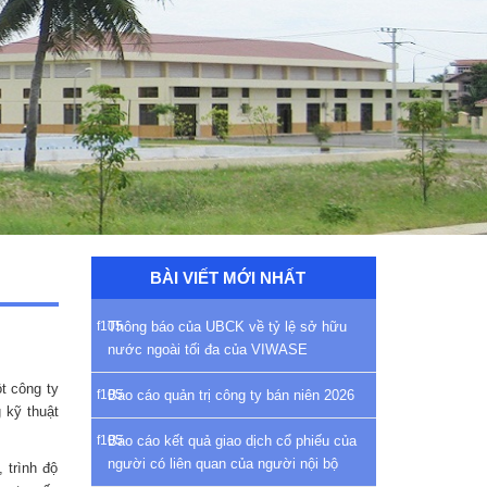
BÀI VIẾT MỚI NHẤT
Thông báo của UBCK về tỷ lệ sở hữu
nước ngoài tối đa của VIWASE
t công ty
Báo cáo quản trị công ty bán niên 2026
 kỹ thuật
Báo cáo kết quả giao dịch cổ phiếu của
người có liên quan của người nội bộ
 trình độ