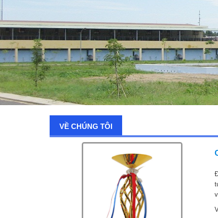
VỀ CHÚNG TÔI
Đ
t
v
V