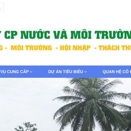
 VỤ CUNG CẤP
DỰ ÁN TIÊU BIỂU
QUAN HỆ CỔ