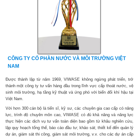
CÔNG TY CỔ PHẦN NƯỚC VÀ MÔI TRƯỜNG VIỆT
NAM
Được thành lập từ năm 1969, VIWASE không ngừng phát triển, trở
thành một công ty tư vấn hàng đầu trong lĩnh vực cấp thoát nước, vệ
sinh môi trường, hạ tầng kỹ thuật và ứng phó với biến đổi khí hậu tại
Việt Nam.
Với hơn 300 cán bộ là tiến sĩ, kỹ sư, các chuyên gia cao cấp có năng
lực, trình độ chuyên môn cao, VIWASE có đủ khả năng và năng lực
thực hiện các dịch vụ tư vấn toàn diện bao gồm từ khâu nghiên cứu,
lập quy hoạch tổng thể, báo cáo đầu tư; khảo sát; thiết kế đến quản lý
dự án, giám sát thi công, giám sát môi trường, v.v. cho các dự án cấp