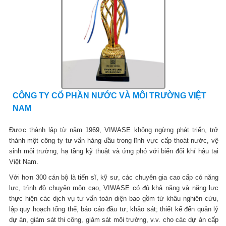
CÔNG TY CỔ PHẦN NƯỚC VÀ MÔI TRƯỜNG VIỆT
NAM
Được thành lập từ năm 1969, VIWASE không ngừng phát triển, trở
thành một công ty tư vấn hàng đầu trong lĩnh vực cấp thoát nước, vệ
sinh môi trường, hạ tầng kỹ thuật và ứng phó với biến đổi khí hậu tại
Việt Nam.
Với hơn 300 cán bộ là tiến sĩ, kỹ sư, các chuyên gia cao cấp có năng
lực, trình độ chuyên môn cao, VIWASE có đủ khả năng và năng lực
thực hiện các dịch vụ tư vấn toàn diện bao gồm từ khâu nghiên cứu,
lập quy hoạch tổng thể, báo cáo đầu tư; khảo sát; thiết kế đến quản lý
dự án, giám sát thi công, giám sát môi trường, v.v. cho các dự án cấp