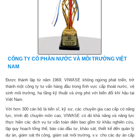
CÔNG TY CỔ PHẦN NƯỚC VÀ MÔI TRƯỜNG VIỆT
NAM
Được thành lập từ năm 1969, VIWASE không ngừng phát triển, trở
thành một công ty tư vấn hàng đầu trong lĩnh vực cấp thoát nước, vệ
sinh môi trường, hạ tầng kỹ thuật và ứng phó với biến đổi khí hậu tại
Việt Nam.
Với hơn 300 cán bộ là tiến sĩ, kỹ sư, các chuyên gia cao cấp có năng
lực, trình độ chuyên môn cao, VIWASE có đủ khả năng và năng lực
thực hiện các dịch vụ tư vấn toàn diện bao gồm từ khâu nghiên cứu,
lập quy hoạch tổng thể, báo cáo đầu tư; khảo sát; thiết kế đến quản lý
dự án, giám sát thi công, giám sát môi trường, v.v. cho các dự án cấp