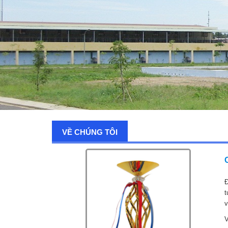
VỀ CHÚNG TÔI
Đ
t
v
V