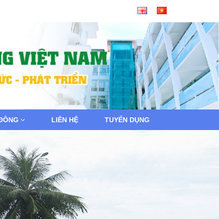
 ĐÔNG
LIÊN HỆ
TUYỂN DỤNG