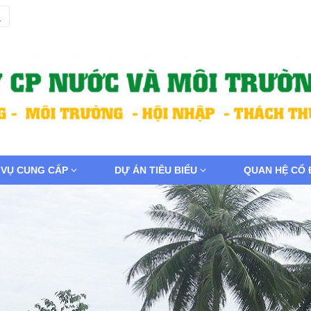
 VỤ CUNG CẤP
DỰ ÁN TIÊU BIỂU
QUAN HỆ CỔ