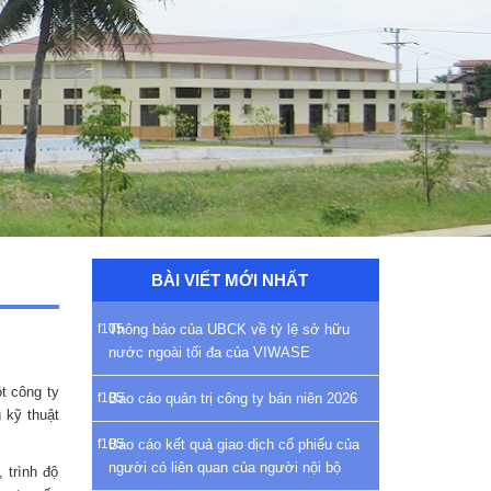
BÀI VIẾT MỚI NHẤT
Thông báo của UBCK về tỷ lệ sở hữu
nước ngoài tối đa của VIWASE
t công ty
Báo cáo quản trị công ty bán niên 2026
 kỹ thuật
Báo cáo kết quả giao dịch cổ phiếu của
người có liên quan của người nội bộ
 trình độ