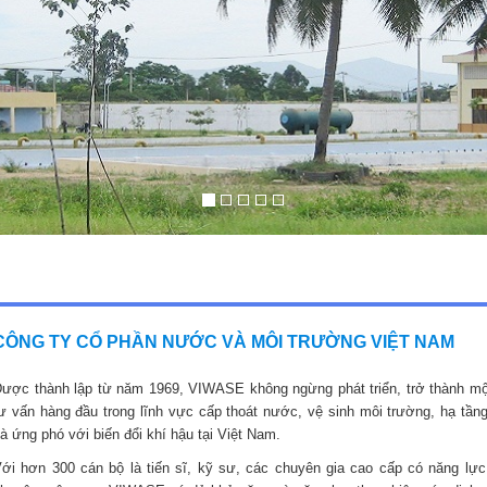
CÔNG TY CỔ PHẦN NƯỚC VÀ MÔI TRƯỜNG VIỆT NAM
ược thành lập từ năm 1969, VIWASE không ngừng phát triển, trở thành mộ
ư vấn hàng đầu trong lĩnh vực cấp thoát nước, vệ sinh môi trường, hạ tầng
à ứng phó với biến đổi khí hậu tại Việt Nam.
ới hơn 300 cán bộ là tiến sĩ, kỹ sư, các chuyên gia cao cấp có năng lực,