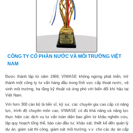
CÔNG TY CỔ PHẦN NƯỚC VÀ MÔI TRƯỜNG VIỆT
NAM
Được thành lập từ năm 1969, VIWASE không ngừng phát triển, trở
thành một công ty tư vấn hàng đầu trong lĩnh vực cấp thoát nước, vệ
sinh môi trường, hạ tầng kỹ thuật và ứng phó với biến đổi khí hậu tại
Việt Nam.
Với hơn 300 cán bộ là tiến sĩ, kỹ sư, các chuyên gia cao cấp có năng
lực, trình độ chuyên môn cao, VIWASE có đủ khả năng và năng lực
thực hiện các dịch vụ tư vấn toàn diện bao gồm từ khâu nghiên cứu,
lập quy hoạch tổng thể, báo cáo đầu tư; khảo sát; thiết kế đến quản lý
dự án, giám sát thi công, giám sát môi trường, v.v. cho các dự án cấp