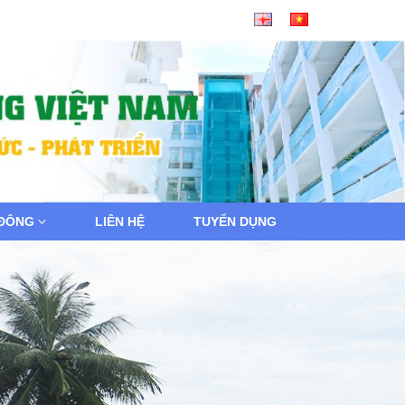
 ĐÔNG
LIÊN HỆ
TUYỂN DỤNG