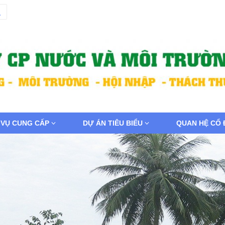
 VỤ CUNG CẤP
DỰ ÁN TIÊU BIỂU
QUAN HỆ CỔ