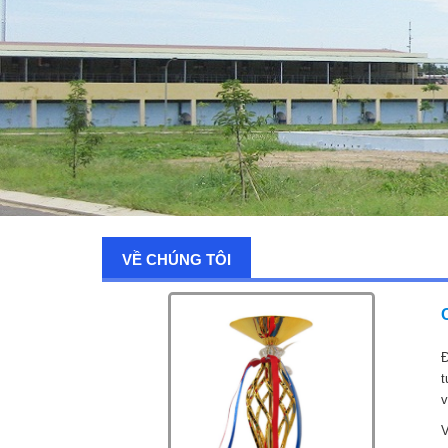
VỀ CHÚNG TÔI
Đ
t
v
V