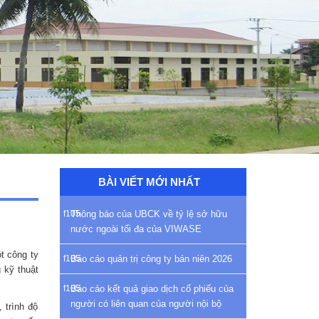
BÀI VIẾT MỚI NHẤT
Thông báo của UBCK về tỷ lệ sở hữu
nước ngoài tối đa của VIWASE
t công ty
Báo cáo quản trị công ty bán niên 2026
 kỹ thuật
Báo cáo kết quả giao dịch cổ phiếu của
người có liên quan của người nội bộ
 trình độ