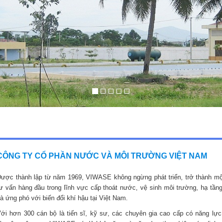
CÔNG TY CỔ PHẦN NƯỚC VÀ MÔI TRƯỜNG VIỆT NAM
ược thành lập từ năm 1969, VIWASE không ngừng phát triển, trở thành mộ
ư vấn hàng đầu trong lĩnh vực cấp thoát nước, vệ sinh môi trường, hạ tầng
à ứng phó với biến đổi khí hậu tại Việt Nam.
ới hơn 300 cán bộ là tiến sĩ, kỹ sư, các chuyên gia cao cấp có năng lực,