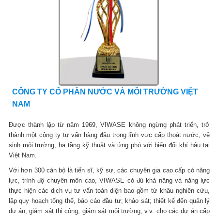
CÔNG TY CỔ PHẦN NƯỚC VÀ MÔI TRƯỜNG VIỆT
NAM
Được thành lập từ năm 1969, VIWASE không ngừng phát triển, trở
thành một công ty tư vấn hàng đầu trong lĩnh vực cấp thoát nước, vệ
sinh môi trường, hạ tầng kỹ thuật và ứng phó với biến đổi khí hậu tại
Việt Nam.
Với hơn 300 cán bộ là tiến sĩ, kỹ sư, các chuyên gia cao cấp có năng
lực, trình độ chuyên môn cao, VIWASE có đủ khả năng và năng lực
thực hiện các dịch vụ tư vấn toàn diện bao gồm từ khâu nghiên cứu,
lập quy hoạch tổng thể, báo cáo đầu tư; khảo sát; thiết kế đến quản lý
dự án, giám sát thi công, giám sát môi trường, v.v. cho các dự án cấp