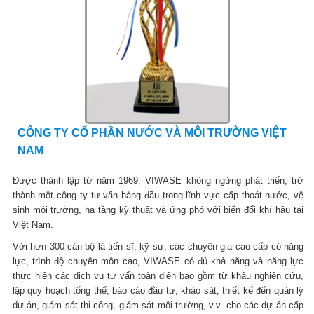
CÔNG TY CỔ PHẦN NƯỚC VÀ MÔI TRƯỜNG VIỆT
NAM
Được thành lập từ năm 1969, VIWASE không ngừng phát triển, trở
thành một công ty tư vấn hàng đầu trong lĩnh vực cấp thoát nước, vệ
sinh môi trường, hạ tầng kỹ thuật và ứng phó với biến đổi khí hậu tại
Việt Nam.
Với hơn 300 cán bộ là tiến sĩ, kỹ sư, các chuyên gia cao cấp có năng
lực, trình độ chuyên môn cao, VIWASE có đủ khả năng và năng lực
thực hiện các dịch vụ tư vấn toàn diện bao gồm từ khâu nghiên cứu,
lập quy hoạch tổng thể, báo cáo đầu tư; khảo sát; thiết kế đến quản lý
dự án, giám sát thi công, giám sát môi trường, v.v. cho các dự án cấp