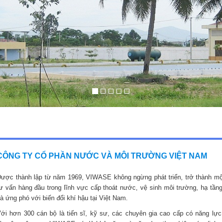
CÔNG TY CỔ PHẦN NƯỚC VÀ MÔI TRƯỜNG VIỆT NAM
ược thành lập từ năm 1969, VIWASE không ngừng phát triển, trở thành mộ
ư vấn hàng đầu trong lĩnh vực cấp thoát nước, vệ sinh môi trường, hạ tầng
à ứng phó với biến đổi khí hậu tại Việt Nam.
ới hơn 300 cán bộ là tiến sĩ, kỹ sư, các chuyên gia cao cấp có năng lực,