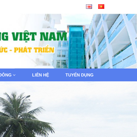
 ĐÔNG
LIÊN HỆ
TUYỂN DỤNG