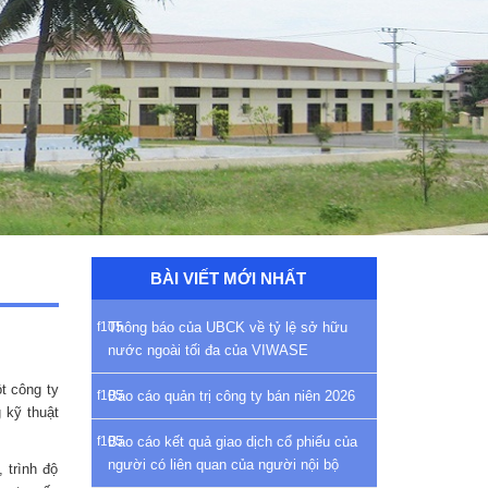
BÀI VIẾT MỚI NHẤT
Thông báo của UBCK về tỷ lệ sở hữu
nước ngoài tối đa của VIWASE
t công ty
Báo cáo quản trị công ty bán niên 2026
 kỹ thuật
Báo cáo kết quả giao dịch cổ phiếu của
người có liên quan của người nội bộ
 trình độ