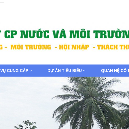
 VỤ CUNG CẤP
DỰ ÁN TIÊU BIỂU
QUAN HỆ CỔ