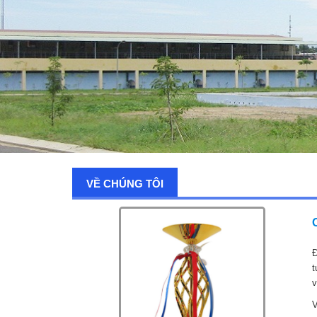
VỀ CHÚNG TÔI
Đ
t
v
V