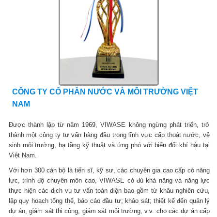
CÔNG TY CỔ PHẦN NƯỚC VÀ MÔI TRƯỜNG VIỆT
NAM
Được thành lập từ năm 1969, VIWASE không ngừng phát triển, trở
thành một công ty tư vấn hàng đầu trong lĩnh vực cấp thoát nước, vệ
sinh môi trường, hạ tầng kỹ thuật và ứng phó với biến đổi khí hậu tại
Việt Nam.
Với hơn 300 cán bộ là tiến sĩ, kỹ sư, các chuyên gia cao cấp có năng
lực, trình độ chuyên môn cao, VIWASE có đủ khả năng và năng lực
thực hiện các dịch vụ tư vấn toàn diện bao gồm từ khâu nghiên cứu,
lập quy hoạch tổng thể, báo cáo đầu tư; khảo sát; thiết kế đến quản lý
dự án, giám sát thi công, giám sát môi trường, v.v. cho các dự án cấp