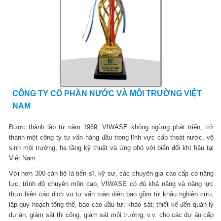
CÔNG TY CỔ PHẦN NƯỚC VÀ MÔI TRƯỜNG VIỆT
NAM
Được thành lập từ năm 1969, VIWASE không ngừng phát triển, trở
thành một công ty tư vấn hàng đầu trong lĩnh vực cấp thoát nước, vệ
sinh môi trường, hạ tầng kỹ thuật và ứng phó với biến đổi khí hậu tại
Việt Nam.
Với hơn 300 cán bộ là tiến sĩ, kỹ sư, các chuyên gia cao cấp có năng
lực, trình độ chuyên môn cao, VIWASE có đủ khả năng và năng lực
thực hiện các dịch vụ tư vấn toàn diện bao gồm từ khâu nghiên cứu,
lập quy hoạch tổng thể, báo cáo đầu tư; khảo sát; thiết kế đến quản lý
dự án, giám sát thi công, giám sát môi trường, v.v. cho các dự án cấp