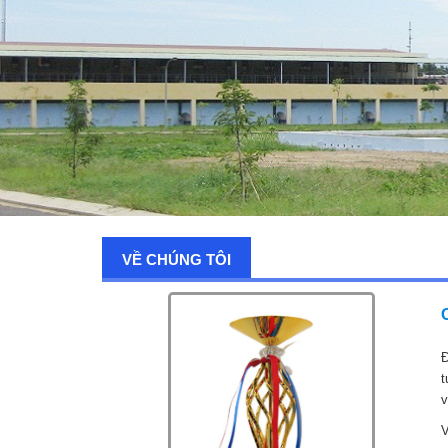
VỀ CHÚNG TÔI
Đ
t
v
V