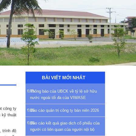
BÀI VIẾT MỚI NHẤT
Thông báo của UBCK về tỷ lệ sở hữu
nước ngoài tối đa của VIWASE
t công ty
Báo cáo quản trị công ty bán niên 2026
 kỹ thuật
Báo cáo kết quả giao dịch cổ phiếu của
người có liên quan của người nội bộ
 trình độ