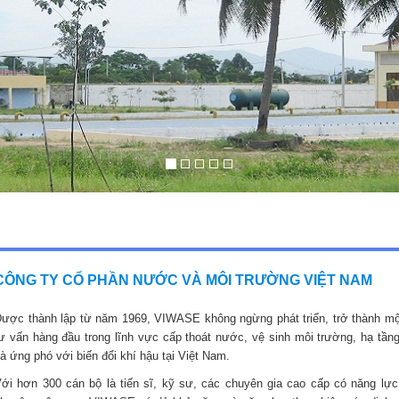
CÔNG TY CỔ PHẦN NƯỚC VÀ MÔI TRƯỜNG VIỆT NAM
ược thành lập từ năm 1969, VIWASE không ngừng phát triển, trở thành mộ
ư vấn hàng đầu trong lĩnh vực cấp thoát nước, vệ sinh môi trường, hạ tầng
à ứng phó với biến đổi khí hậu tại Việt Nam.
ới hơn 300 cán bộ là tiến sĩ, kỹ sư, các chuyên gia cao cấp có năng lực,