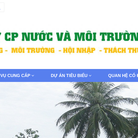
 VỤ CUNG CẤP
DỰ ÁN TIÊU BIỂU
QUAN HỆ CỔ