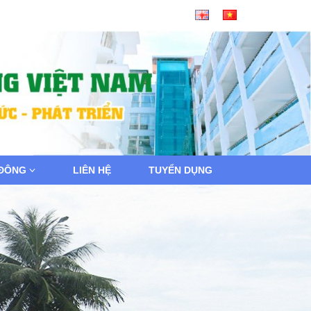
 ĐÔNG
LIÊN HỆ
TUYỂN DỤNG