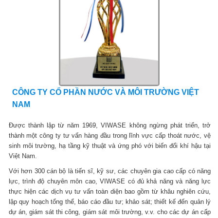
CÔNG TY CỔ PHẦN NƯỚC VÀ MÔI TRƯỜNG VIỆT
NAM
Được thành lập từ năm 1969, VIWASE không ngừng phát triển, trở
thành một công ty tư vấn hàng đầu trong lĩnh vực cấp thoát nước, vệ
sinh môi trường, hạ tầng kỹ thuật và ứng phó với biến đổi khí hậu tại
Việt Nam.
Với hơn 300 cán bộ là tiến sĩ, kỹ sư, các chuyên gia cao cấp có năng
lực, trình độ chuyên môn cao, VIWASE có đủ khả năng và năng lực
thực hiện các dịch vụ tư vấn toàn diện bao gồm từ khâu nghiên cứu,
lập quy hoạch tổng thể, báo cáo đầu tư; khảo sát; thiết kế đến quản lý
dự án, giám sát thi công, giám sát môi trường, v.v. cho các dự án cấp