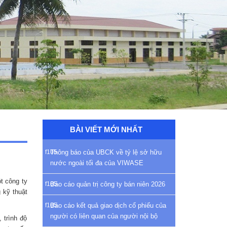
BÀI VIẾT MỚI NHẤT
Thông báo của UBCK về tỷ lệ sở hữu
nước ngoài tối đa của VIWASE
t công ty
Báo cáo quản trị công ty bán niên 2026
 kỹ thuật
Báo cáo kết quả giao dịch cổ phiếu của
người có liên quan của người nội bộ
 trình độ