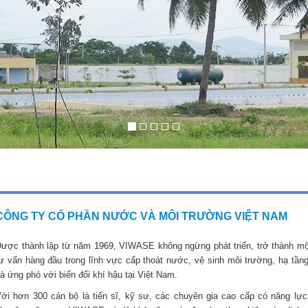
CÔNG TY CỔ PHẦN NƯỚC VÀ MÔI TRƯỜNG VIỆT NAM
ược thành lập từ năm 1969, VIWASE không ngừng phát triển, trở thành mộ
ư vấn hàng đầu trong lĩnh vực cấp thoát nước, vệ sinh môi trường, hạ tầng
à ứng phó với biến đổi khí hậu tại Việt Nam.
ới hơn 300 cán bộ là tiến sĩ, kỹ sư, các chuyên gia cao cấp có năng lực,