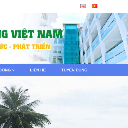
 ĐÔNG
LIÊN HỆ
TUYỂN DỤNG