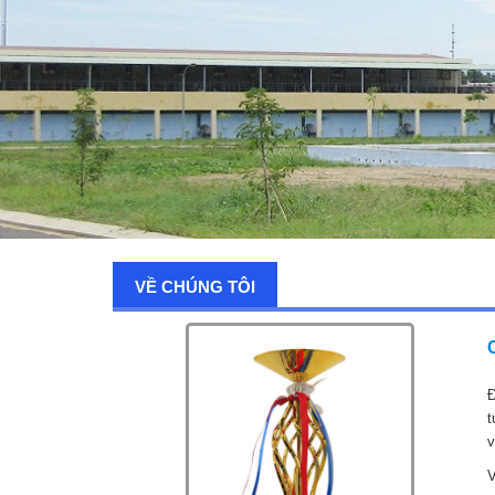
VỀ CHÚNG TÔI
Đ
t
v
V