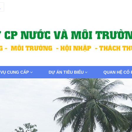
 VỤ CUNG CẤP
DỰ ÁN TIÊU BIỂU
QUAN HỆ CỔ