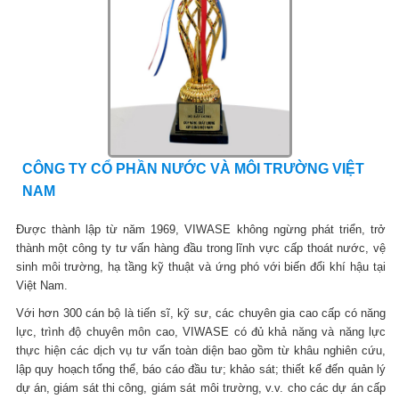
CÔNG TY CỔ PHẦN NƯỚC VÀ MÔI TRƯỜNG VIỆT
NAM
Được thành lập từ năm 1969, VIWASE không ngừng phát triển, trở
thành một công ty tư vấn hàng đầu trong lĩnh vực cấp thoát nước, vệ
sinh môi trường, hạ tầng kỹ thuật và ứng phó với biến đổi khí hậu tại
Việt Nam.
Với hơn 300 cán bộ là tiến sĩ, kỹ sư, các chuyên gia cao cấp có năng
lực, trình độ chuyên môn cao, VIWASE có đủ khả năng và năng lực
thực hiện các dịch vụ tư vấn toàn diện bao gồm từ khâu nghiên cứu,
lập quy hoạch tổng thể, báo cáo đầu tư; khảo sát; thiết kế đến quản lý
dự án, giám sát thi công, giám sát môi trường, v.v. cho các dự án cấp