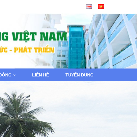
 ĐÔNG
LIÊN HỆ
TUYỂN DỤNG