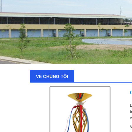
VỀ CHÚNG TÔI
Đ
t
v
V