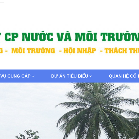
 VỤ CUNG CẤP
DỰ ÁN TIÊU BIỂU
QUAN HỆ CỔ