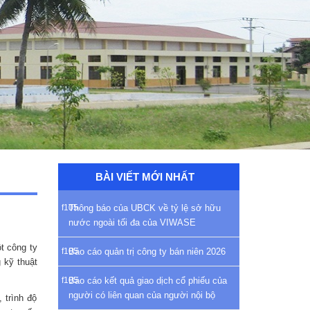
BÀI VIẾT MỚI NHẤT
Thông báo của UBCK về tỷ lệ sở hữu
nước ngoài tối đa của VIWASE
t công ty
Báo cáo quản trị công ty bán niên 2026
 kỹ thuật
Báo cáo kết quả giao dịch cổ phiếu của
người có liên quan của người nội bộ
 trình độ