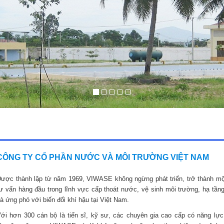
CÔNG TY CỔ PHẦN NƯỚC VÀ MÔI TRƯỜNG VIỆT NAM
ược thành lập từ năm 1969, VIWASE không ngừng phát triển, trở thành mộ
ư vấn hàng đầu trong lĩnh vực cấp thoát nước, vệ sinh môi trường, hạ tầng
à ứng phó với biến đổi khí hậu tại Việt Nam.
ới hơn 300 cán bộ là tiến sĩ, kỹ sư, các chuyên gia cao cấp có năng lực,