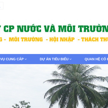
 VỤ CUNG CẤP
DỰ ÁN TIÊU BIỂU
QUAN HỆ CỔ