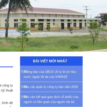
BÀI VIẾT MỚI NHẤT
Thông báo của UBCK về tỷ lệ sở hữu
nước ngoài tối đa của VIWASE
t công ty
Báo cáo quản trị công ty bán niên 2026
 kỹ thuật
Báo cáo kết quả giao dịch cổ phiếu của
người có liên quan của người nội bộ
 trình độ