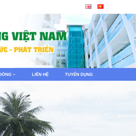
 ĐÔNG
LIÊN HỆ
TUYỂN DỤNG