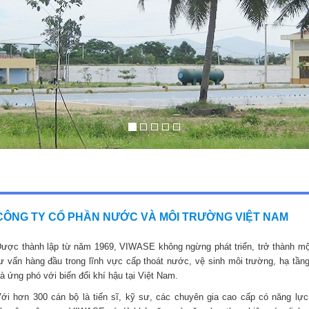
CÔNG TY CỔ PHẦN NƯỚC VÀ MÔI TRƯỜNG VIỆT NAM
ược thành lập từ năm 1969, VIWASE không ngừng phát triển, trở thành mộ
ư vấn hàng đầu trong lĩnh vực cấp thoát nước, vệ sinh môi trường, hạ tầng
à ứng phó với biến đổi khí hậu tại Việt Nam.
ới hơn 300 cán bộ là tiến sĩ, kỹ sư, các chuyên gia cao cấp có năng lực,