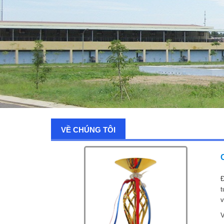
VỀ CHÚNG TÔI
Đ
t
v
V