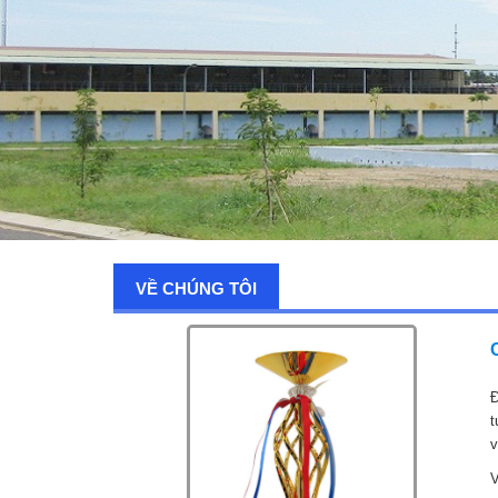
VỀ CHÚNG TÔI
Đ
t
v
V