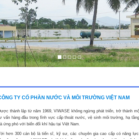
CÔNG TY CỔ PHẦN NƯỚC VÀ MÔI TRƯỜNG VIỆT NAM
ược thành lập từ năm 1969, VIWASE không ngừng phát triển, trở thành mộ
ư vấn hàng đầu trong lĩnh vực cấp thoát nước, vệ sinh môi trường, hạ tầng
à ứng phó với biến đổi khí hậu tại Việt Nam.
ới hơn 300 cán bộ là tiến sĩ, kỹ sư, các chuyên gia cao cấp có năng lực,