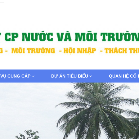
 VỤ CUNG CẤP
DỰ ÁN TIÊU BIỂU
QUAN HỆ CỔ