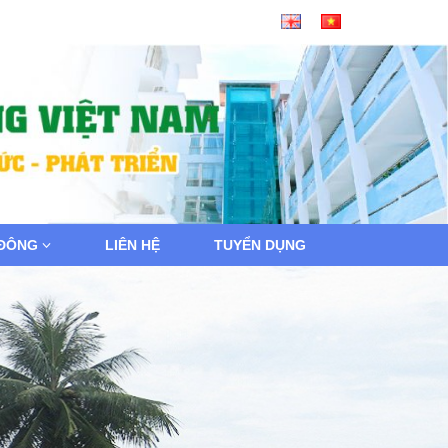
 ĐÔNG
LIÊN HỆ
TUYỂN DỤNG