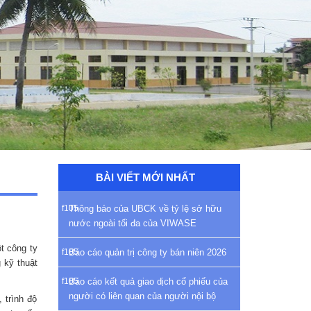
BÀI VIẾT MỚI NHẤT
Thông báo của UBCK về tỷ lệ sở hữu
nước ngoài tối đa của VIWASE
t công ty
Báo cáo quản trị công ty bán niên 2026
 kỹ thuật
Báo cáo kết quả giao dịch cổ phiếu của
người có liên quan của người nội bộ
 trình độ