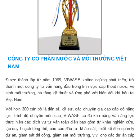
CÔNG TY CỔ PHẦN NƯỚC VÀ MÔI TRƯỜNG VIỆT
NAM
Được thành lập từ năm 1969, VIWASE không ngừng phát triển, trở
thành một công ty tư vấn hàng đầu trong lĩnh vực cấp thoát nước, vệ
sinh môi trường, hạ tầng kỹ thuật và ứng phó với biến đổi khí hậu tại
Việt Nam.
Với hơn 300 cán bộ là tiến sĩ, kỹ sư, các chuyên gia cao cấp có năng
lực, trình độ chuyên môn cao, VIWASE có đủ khả năng và năng lực
thực hiện các dịch vụ tư vấn toàn diện bao gồm từ khâu nghiên cứu,
lập quy hoạch tổng thể, báo cáo đầu tư; khảo sát; thiết kế đến quản lý
dự án, giám sát thi công, giám sát môi trường, v.v. cho các dự án cấp