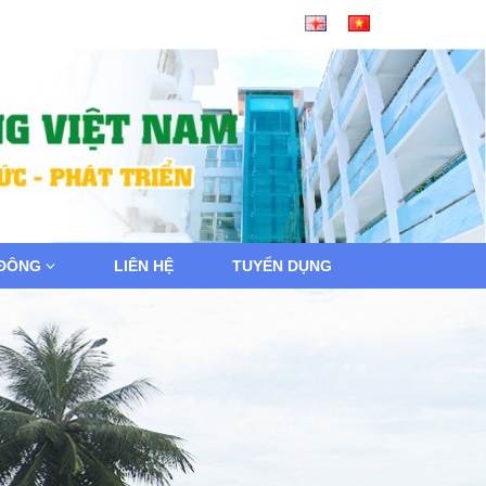
 ĐÔNG
LIÊN HỆ
TUYỂN DỤNG