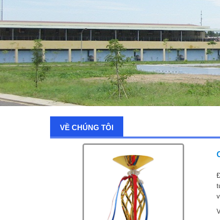
VỀ CHÚNG TÔI
Đ
t
v
V