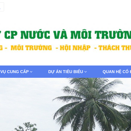
 VỤ CUNG CẤP
DỰ ÁN TIÊU BIỂU
QUAN HỆ CỔ