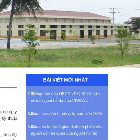
BÀI VIẾT MỚI NHẤT
Thông báo của UBCK về tỷ lệ sở hữu
nước ngoài tối đa của VIWASE
t công ty
Báo cáo quản trị công ty bán niên 2026
 kỹ thuật
Báo cáo kết quả giao dịch cổ phiếu của
người có liên quan của người nội bộ
 trình độ