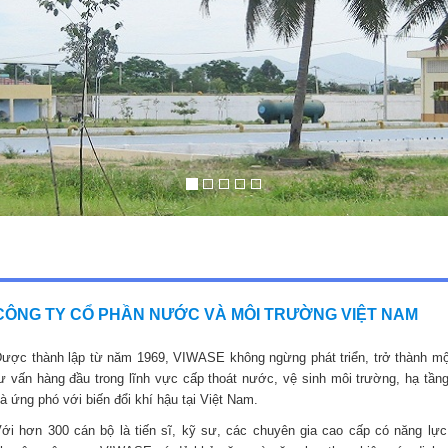
CÔNG TY CỔ PHẦN NƯỚC VÀ MÔI TRƯỜNG VIỆT NAM
ược thành lập từ năm 1969, VIWASE không ngừng phát triển, trở thành mộ
ư vấn hàng đầu trong lĩnh vực cấp thoát nước, vệ sinh môi trường, hạ tầng
à ứng phó với biến đổi khí hậu tại Việt Nam.
ới hơn 300 cán bộ là tiến sĩ, kỹ sư, các chuyên gia cao cấp có năng lực,