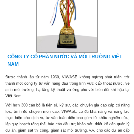
CÔNG TY CỔ PHẦN NƯỚC VÀ MÔI TRƯỜNG VIỆT
NAM
Được thành lập từ năm 1969, VIWASE không ngừng phát triển, trở
thành một công ty tư vấn hàng đầu trong lĩnh vực cấp thoát nước, vệ
sinh môi trường, hạ tầng kỹ thuật và ứng phó với biến đổi khí hậu tại
Việt Nam.
Với hơn 300 cán bộ là tiến sĩ, kỹ sư, các chuyên gia cao cấp có năng
lực, trình độ chuyên môn cao, VIWASE có đủ khả năng và năng lực
thực hiện các dịch vụ tư vấn toàn diện bao gồm từ khâu nghiên cứu,
lập quy hoạch tổng thể, báo cáo đầu tư; khảo sát; thiết kế đến quản lý
dự án, giám sát thi công, giám sát môi trường, v.v. cho các dự án cấp