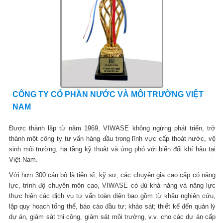
CÔNG TY CỔ PHẦN NƯỚC VÀ MÔI TRƯỜNG VIỆT
NAM
Được thành lập từ năm 1969, VIWASE không ngừng phát triển, trở
thành một công ty tư vấn hàng đầu trong lĩnh vực cấp thoát nước, vệ
sinh môi trường, hạ tầng kỹ thuật và ứng phó với biến đổi khí hậu tại
Việt Nam.
Với hơn 300 cán bộ là tiến sĩ, kỹ sư, các chuyên gia cao cấp có năng
lực, trình độ chuyên môn cao, VIWASE có đủ khả năng và năng lực
thực hiện các dịch vụ tư vấn toàn diện bao gồm từ khâu nghiên cứu,
lập quy hoạch tổng thể, báo cáo đầu tư; khảo sát; thiết kế đến quản lý
dự án, giám sát thi công, giám sát môi trường, v.v. cho các dự án cấp