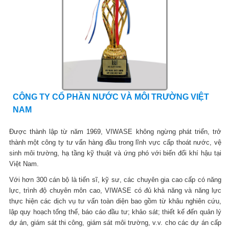
CÔNG TY CỔ PHẦN NƯỚC VÀ MÔI TRƯỜNG VIỆT
NAM
Được thành lập từ năm 1969, VIWASE không ngừng phát triển, trở
thành một công ty tư vấn hàng đầu trong lĩnh vực cấp thoát nước, vệ
sinh môi trường, hạ tầng kỹ thuật và ứng phó với biến đổi khí hậu tại
Việt Nam.
Với hơn 300 cán bộ là tiến sĩ, kỹ sư, các chuyên gia cao cấp có năng
lực, trình độ chuyên môn cao, VIWASE có đủ khả năng và năng lực
thực hiện các dịch vụ tư vấn toàn diện bao gồm từ khâu nghiên cứu,
lập quy hoạch tổng thể, báo cáo đầu tư; khảo sát; thiết kế đến quản lý
dự án, giám sát thi công, giám sát môi trường, v.v. cho các dự án cấp