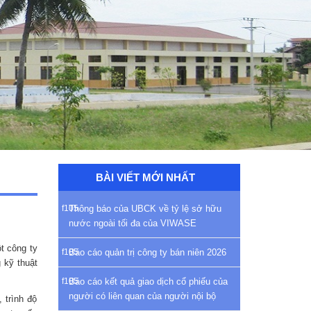
BÀI VIẾT MỚI NHẤT
Thông báo của UBCK về tỷ lệ sở hữu
nước ngoài tối đa của VIWASE
t công ty
Báo cáo quản trị công ty bán niên 2026
 kỹ thuật
Báo cáo kết quả giao dịch cổ phiếu của
người có liên quan của người nội bộ
 trình độ