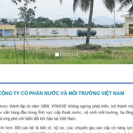
CÔNG TY CỔ PHẦN NƯỚC VÀ MÔI TRƯỜNG VIỆT NAM
ược thành lập từ năm 1969, VIWASE không ngừng phát triển, trở thành mộ
ư vấn hàng đầu trong lĩnh vực cấp thoát nước, vệ sinh môi trường, hạ tầng
à ứng phó với biến đổi khí hậu tại Việt Nam.
ới hơn 300 cán bộ là tiến sĩ, kỹ sư, các chuyên gia cao cấp có năng lực,