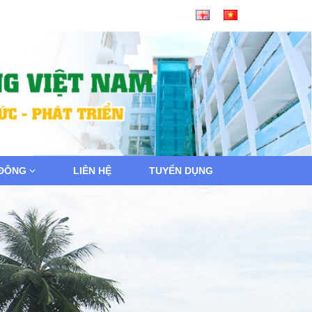
 ĐÔNG
LIÊN HỆ
TUYỂN DỤNG