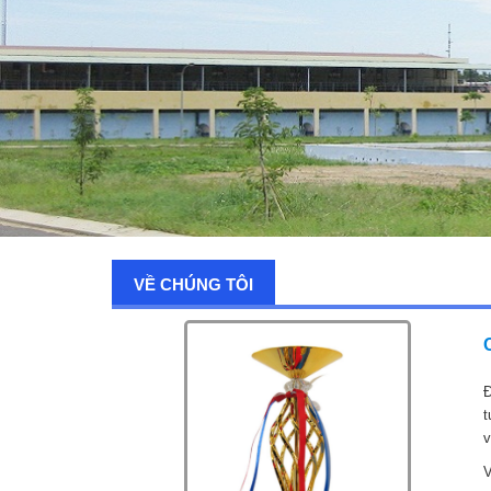
VỀ CHÚNG TÔI
Đ
t
v
V