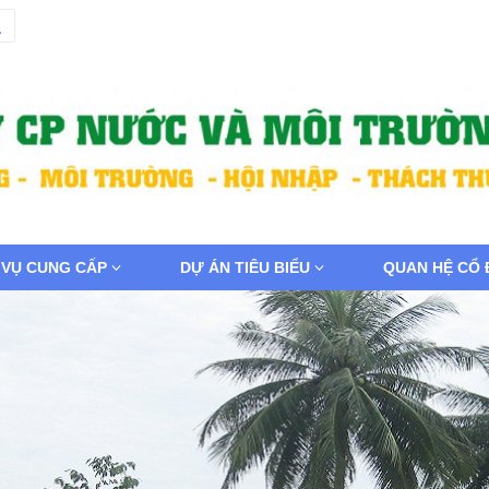
 VỤ CUNG CẤP
DỰ ÁN TIÊU BIỂU
QUAN HỆ CỔ