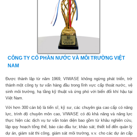
CÔNG TY CỔ PHẦN NƯỚC VÀ MÔI TRƯỜNG VIỆT
NAM
Được thành lập từ năm 1969, VIWASE không ngừng phát triển, trở
thành một công ty tư vấn hàng đầu trong lĩnh vực cấp thoát nước, vệ
sinh môi trường, hạ tầng kỹ thuật và ứng phó với biến đổi khí hậu tại
Việt Nam.
Với hơn 300 cán bộ là tiến sĩ, kỹ sư, các chuyên gia cao cấp có năng
lực, trình độ chuyên môn cao, VIWASE có đủ khả năng và năng lực
thực hiện các dịch vụ tư vấn toàn diện bao gồm từ khâu nghiên cứu,
lập quy hoạch tổng thể, báo cáo đầu tư; khảo sát; thiết kế đến quản lý
dự án, giám sát thi công, giám sát môi trường, v.v. cho các dự án cấp