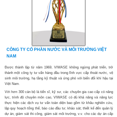
CÔNG TY CỔ PHẦN NƯỚC VÀ MÔI TRƯỜNG VIỆT
NAM
Được thành lập từ năm 1969, VIWASE không ngừng phát triển, trở
thành một công ty tư vấn hàng đầu trong lĩnh vực cấp thoát nước, vệ
sinh môi trường, hạ tầng kỹ thuật và ứng phó với biến đổi khí hậu tại
Việt Nam.
Với hơn 300 cán bộ là tiến sĩ, kỹ sư, các chuyên gia cao cấp có năng
lực, trình độ chuyên môn cao, VIWASE có đủ khả năng và năng lực
thực hiện các dịch vụ tư vấn toàn diện bao gồm từ khâu nghiên cứu,
lập quy hoạch tổng thể, báo cáo đầu tư; khảo sát; thiết kế đến quản lý
dự án, giám sát thi công, giám sát môi trường, v.v. cho các dự án cấp