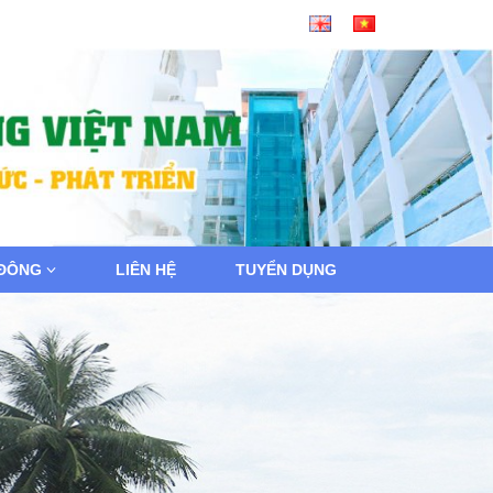
 ĐÔNG
LIÊN HỆ
TUYỂN DỤNG