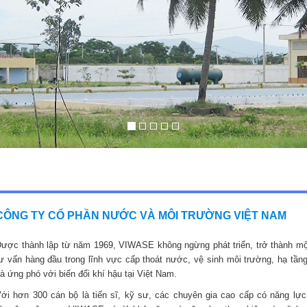
CÔNG TY CỔ PHẦN NƯỚC VÀ MÔI TRƯỜNG VIỆT NAM
ược thành lập từ năm 1969, VIWASE không ngừng phát triển, trở thành mộ
ư vấn hàng đầu trong lĩnh vực cấp thoát nước, vệ sinh môi trường, hạ tầng
à ứng phó với biến đổi khí hậu tại Việt Nam.
ới hơn 300 cán bộ là tiến sĩ, kỹ sư, các chuyên gia cao cấp có năng lực,