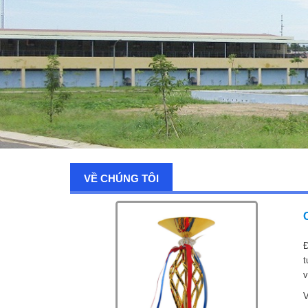
VỀ CHÚNG TÔI
Đ
t
v
V