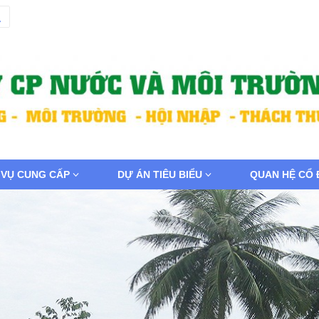
 VỤ CUNG CẤP
DỰ ÁN TIÊU BIỂU
QUAN HỆ CỔ