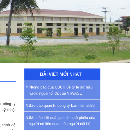
BÀI VIẾT MỚI NHẤT
Thông báo của UBCK về tỷ lệ sở hữu
nước ngoài tối đa của VIWASE
t công ty
Báo cáo quản trị công ty bán niên 2026
 kỹ thuật
Báo cáo kết quả giao dịch cổ phiếu của
người có liên quan của người nội bộ
 trình độ