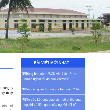
BÀI VIẾT MỚI NHẤT
Thông báo của UBCK về tỷ lệ sở hữu
nước ngoài tối đa của VIWASE
t công ty
Báo cáo quản trị công ty bán niên 2026
 kỹ thuật
Báo cáo kết quả giao dịch cổ phiếu của
người có liên quan của người nội bộ
 trình độ