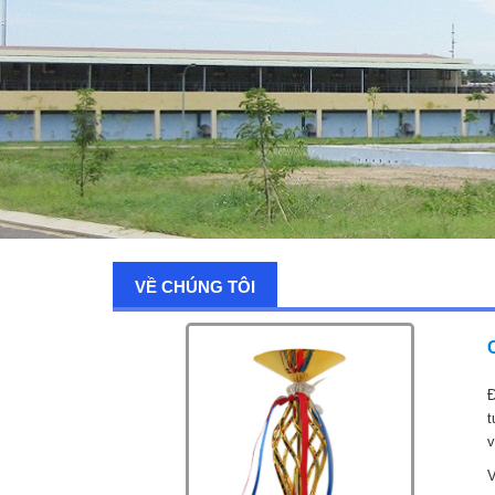
VỀ CHÚNG TÔI
Đ
t
v
V