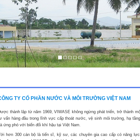
CÔNG TY CỔ PHẦN NƯỚC VÀ MÔI TRƯỜNG VIỆT NAM
ược thành lập từ năm 1969, VIWASE không ngừng phát triển, trở thành mộ
ư vấn hàng đầu trong lĩnh vực cấp thoát nước, vệ sinh môi trường, hạ tầng
à ứng phó với biến đổi khí hậu tại Việt Nam.
ới hơn 300 cán bộ là tiến sĩ, kỹ sư, các chuyên gia cao cấp có năng lực,