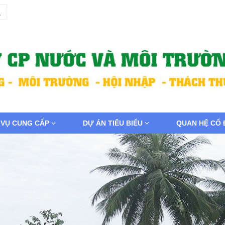
 VỤ CUNG CẤP
DỰ ÁN TIÊU BIỂU
QUAN HỆ CỔ