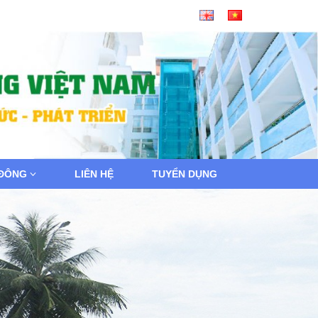
 ĐÔNG
LIÊN HỆ
TUYỂN DỤNG