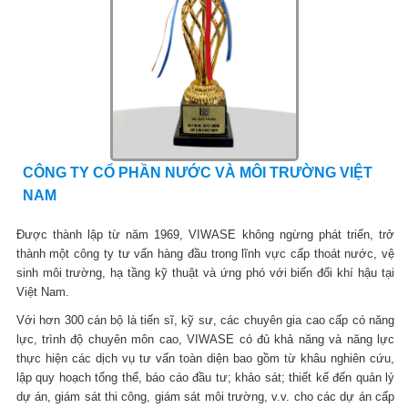
CÔNG TY CỔ PHẦN NƯỚC VÀ MÔI TRƯỜNG VIỆT
NAM
Được thành lập từ năm 1969, VIWASE không ngừng phát triển, trở
thành một công ty tư vấn hàng đầu trong lĩnh vực cấp thoát nước, vệ
sinh môi trường, hạ tầng kỹ thuật và ứng phó với biến đổi khí hậu tại
Việt Nam.
Với hơn 300 cán bộ là tiến sĩ, kỹ sư, các chuyên gia cao cấp có năng
lực, trình độ chuyên môn cao, VIWASE có đủ khả năng và năng lực
thực hiện các dịch vụ tư vấn toàn diện bao gồm từ khâu nghiên cứu,
lập quy hoạch tổng thể, báo cáo đầu tư; khảo sát; thiết kế đến quản lý
dự án, giám sát thi công, giám sát môi trường, v.v. cho các dự án cấp