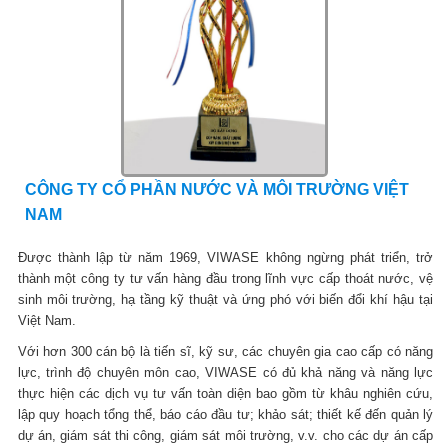
CÔNG TY CỔ PHẦN NƯỚC VÀ MÔI TRƯỜNG VIỆT
NAM
Được thành lập từ năm 1969, VIWASE không ngừng phát triển, trở
thành một công ty tư vấn hàng đầu trong lĩnh vực cấp thoát nước, vệ
sinh môi trường, hạ tầng kỹ thuật và ứng phó với biến đổi khí hậu tại
Việt Nam.
Với hơn 300 cán bộ là tiến sĩ, kỹ sư, các chuyên gia cao cấp có năng
lực, trình độ chuyên môn cao, VIWASE có đủ khả năng và năng lực
thực hiện các dịch vụ tư vấn toàn diện bao gồm từ khâu nghiên cứu,
lập quy hoạch tổng thể, báo cáo đầu tư; khảo sát; thiết kế đến quản lý
dự án, giám sát thi công, giám sát môi trường, v.v. cho các dự án cấp