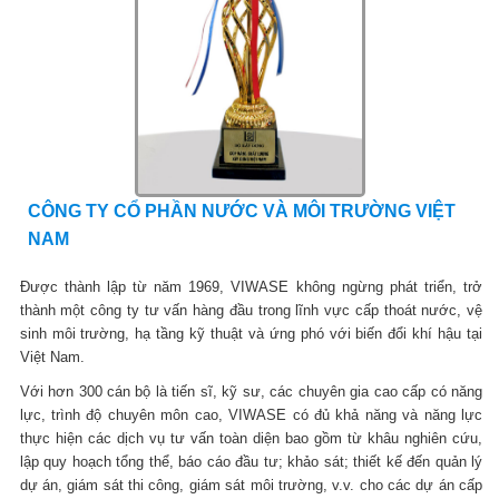
CÔNG TY CỔ PHẦN NƯỚC VÀ MÔI TRƯỜNG VIỆT
NAM
Được thành lập từ năm 1969, VIWASE không ngừng phát triển, trở
thành một công ty tư vấn hàng đầu trong lĩnh vực cấp thoát nước, vệ
sinh môi trường, hạ tầng kỹ thuật và ứng phó với biến đổi khí hậu tại
Việt Nam.
Với hơn 300 cán bộ là tiến sĩ, kỹ sư, các chuyên gia cao cấp có năng
lực, trình độ chuyên môn cao, VIWASE có đủ khả năng và năng lực
thực hiện các dịch vụ tư vấn toàn diện bao gồm từ khâu nghiên cứu,
lập quy hoạch tổng thể, báo cáo đầu tư; khảo sát; thiết kế đến quản lý
dự án, giám sát thi công, giám sát môi trường, v.v. cho các dự án cấp