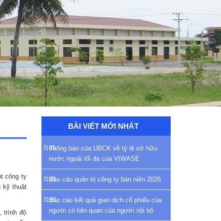
BÀI VIẾT MỚI NHẤT
Thông báo của UBCK về tỷ lệ sở hữu
nước ngoài tối đa của VIWASE
t công ty
Báo cáo quản trị công ty bán niên 2026
 kỹ thuật
Báo cáo kết quả giao dịch cổ phiếu của
người có liên quan của người nội bộ
 trình độ