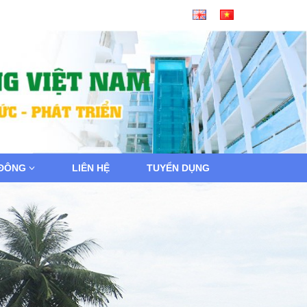
 ĐÔNG
LIÊN HỆ
TUYỂN DỤNG