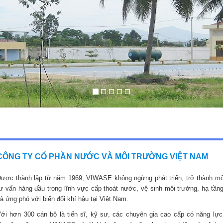
CÔNG TY CỔ PHẦN NƯỚC VÀ MÔI TRƯỜNG VIỆT NAM
ược thành lập từ năm 1969, VIWASE không ngừng phát triển, trở thành mộ
ư vấn hàng đầu trong lĩnh vực cấp thoát nước, vệ sinh môi trường, hạ tầng
à ứng phó với biến đổi khí hậu tại Việt Nam.
ới hơn 300 cán bộ là tiến sĩ, kỹ sư, các chuyên gia cao cấp có năng lực,