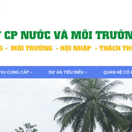
 VỤ CUNG CẤP
DỰ ÁN TIÊU BIỂU
QUAN HỆ CỔ