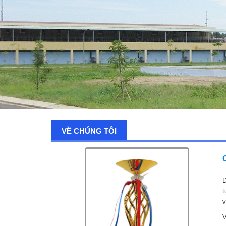
VỀ CHÚNG TÔI
Đ
t
v
V