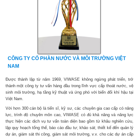
CÔNG TY CỔ PHẦN NƯỚC VÀ MÔI TRƯỜNG VIỆT
NAM
Được thành lập từ năm 1969, VIWASE không ngừng phát triển, trở
thành một công ty tư vấn hàng đầu trong lĩnh vực cấp thoát nước, vệ
sinh môi trường, hạ tầng kỹ thuật và ứng phó với biến đổi khí hậu tại
Việt Nam.
Với hơn 300 cán bộ là tiến sĩ, kỹ sư, các chuyên gia cao cấp có năng
lực, trình độ chuyên môn cao, VIWASE có đủ khả năng và năng lực
thực hiện các dịch vụ tư vấn toàn diện bao gồm từ khâu nghiên cứu,
lập quy hoạch tổng thể, báo cáo đầu tư; khảo sát; thiết kế đến quản lý
dự án, giám sát thi công, giám sát môi trường, v.v. cho các dự án cấp