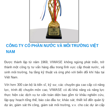
CÔNG TY CỔ PHẦN NƯỚC VÀ MÔI TRƯỜNG VIỆT
NAM
Được thành lập từ năm 1969, VIWASE không ngừng phát triển, trở
thành một công ty tư vấn hàng đầu trong lĩnh vực cấp thoát nước, vệ
sinh môi trường, hạ tầng kỹ thuật và ứng phó với biến đổi khí hậu tại
Việt Nam.
Với hơn 300 cán bộ là tiến sĩ, kỹ sư, các chuyên gia cao cấp có năng
lực, trình độ chuyên môn cao, VIWASE có đủ khả năng và năng lực
thực hiện các dịch vụ tư vấn toàn diện bao gồm từ khâu nghiên cứu,
lập quy hoạch tổng thể, báo cáo đầu tư; khảo sát; thiết kế đến quản lý
dự án, giám sát thi công, giám sát môi trường, v.v. cho các dự án cấp