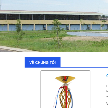
VỀ CHÚNG TÔI
Đ
t
v
V