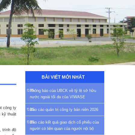
BÀI VIẾT MỚI NHẤT
Thông báo của UBCK về tỷ lệ sở hữu
nước ngoài tối đa của VIWASE
t công ty
Báo cáo quản trị công ty bán niên 2026
 kỹ thuật
Báo cáo kết quả giao dịch cổ phiếu của
người có liên quan của người nội bộ
 trình độ