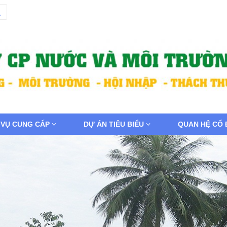
 VỤ CUNG CẤP
DỰ ÁN TIÊU BIỂU
QUAN HỆ CỔ