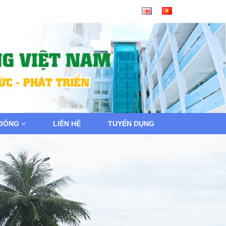
 ĐÔNG
LIÊN HỆ
TUYỂN DỤNG