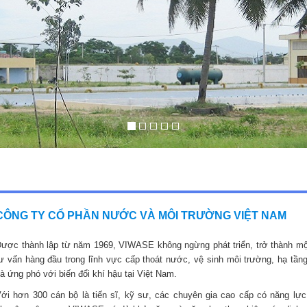
CÔNG TY CỔ PHẦN NƯỚC VÀ MÔI TRƯỜNG VIỆT NAM
ược thành lập từ năm 1969, VIWASE không ngừng phát triển, trở thành mộ
ư vấn hàng đầu trong lĩnh vực cấp thoát nước, vệ sinh môi trường, hạ tầng
à ứng phó với biến đổi khí hậu tại Việt Nam.
ới hơn 300 cán bộ là tiến sĩ, kỹ sư, các chuyên gia cao cấp có năng lực,