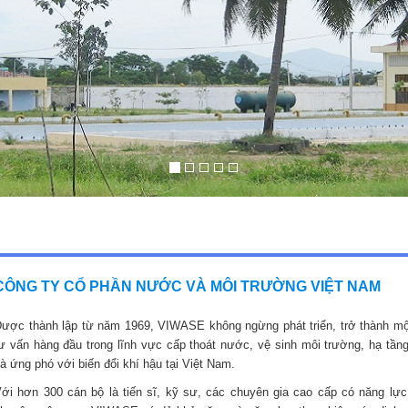
CÔNG TY CỔ PHẦN NƯỚC VÀ MÔI TRƯỜNG VIỆT NAM
ược thành lập từ năm 1969, VIWASE không ngừng phát triển, trở thành mộ
ư vấn hàng đầu trong lĩnh vực cấp thoát nước, vệ sinh môi trường, hạ tầng
à ứng phó với biến đổi khí hậu tại Việt Nam.
ới hơn 300 cán bộ là tiến sĩ, kỹ sư, các chuyên gia cao cấp có năng lực,