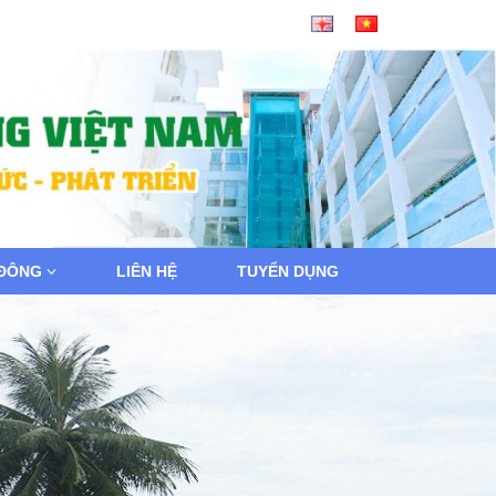
 ĐÔNG
LIÊN HỆ
TUYỂN DỤNG