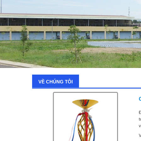
VỀ CHÚNG TÔI
Đ
t
v
V