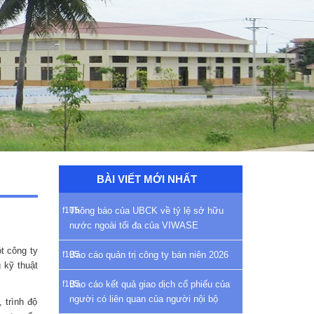
BÀI VIẾT MỚI NHẤT
Thông báo của UBCK về tỷ lệ sở hữu
nước ngoài tối đa của VIWASE
t công ty
Báo cáo quản trị công ty bán niên 2026
 kỹ thuật
Báo cáo kết quả giao dịch cổ phiếu của
người có liên quan của người nội bộ
 trình độ