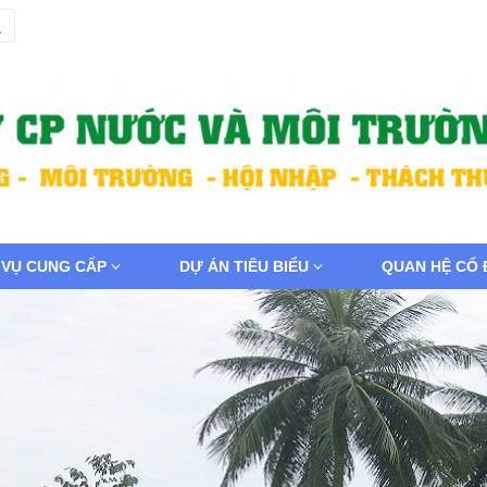
 VỤ CUNG CẤP
DỰ ÁN TIÊU BIỂU
QUAN HỆ CỔ