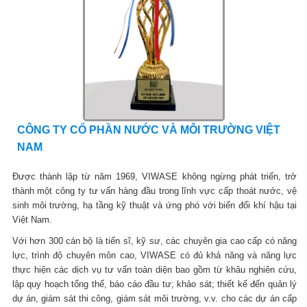
CÔNG TY CỔ PHẦN NƯỚC VÀ MÔI TRƯỜNG VIỆT
NAM
Được thành lập từ năm 1969, VIWASE không ngừng phát triển, trở
thành một công ty tư vấn hàng đầu trong lĩnh vực cấp thoát nước, vệ
sinh môi trường, hạ tầng kỹ thuật và ứng phó với biến đổi khí hậu tại
Việt Nam.
Với hơn 300 cán bộ là tiến sĩ, kỹ sư, các chuyên gia cao cấp có năng
lực, trình độ chuyên môn cao, VIWASE có đủ khả năng và năng lực
thực hiện các dịch vụ tư vấn toàn diện bao gồm từ khâu nghiên cứu,
lập quy hoạch tổng thể, báo cáo đầu tư; khảo sát; thiết kế đến quản lý
dự án, giám sát thi công, giám sát môi trường, v.v. cho các dự án cấp