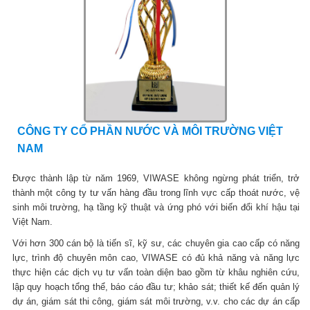
CÔNG TY CỔ PHẦN NƯỚC VÀ MÔI TRƯỜNG VIỆT
NAM
Được thành lập từ năm 1969, VIWASE không ngừng phát triển, trở
thành một công ty tư vấn hàng đầu trong lĩnh vực cấp thoát nước, vệ
sinh môi trường, hạ tầng kỹ thuật và ứng phó với biến đổi khí hậu tại
Việt Nam.
Với hơn 300 cán bộ là tiến sĩ, kỹ sư, các chuyên gia cao cấp có năng
lực, trình độ chuyên môn cao, VIWASE có đủ khả năng và năng lực
thực hiện các dịch vụ tư vấn toàn diện bao gồm từ khâu nghiên cứu,
lập quy hoạch tổng thể, báo cáo đầu tư; khảo sát; thiết kế đến quản lý
dự án, giám sát thi công, giám sát môi trường, v.v. cho các dự án cấp