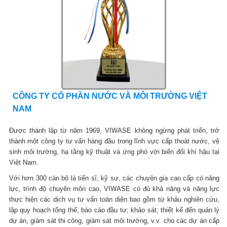
CÔNG TY CỔ PHẦN NƯỚC VÀ MÔI TRƯỜNG VIỆT
NAM
Được thành lập từ năm 1969, VIWASE không ngừng phát triển, trở
thành một công ty tư vấn hàng đầu trong lĩnh vực cấp thoát nước, vệ
sinh môi trường, hạ tầng kỹ thuật và ứng phó với biến đổi khí hậu tại
Việt Nam.
Với hơn 300 cán bộ là tiến sĩ, kỹ sư, các chuyên gia cao cấp có năng
lực, trình độ chuyên môn cao, VIWASE có đủ khả năng và năng lực
thực hiện các dịch vụ tư vấn toàn diện bao gồm từ khâu nghiên cứu,
lập quy hoạch tổng thể, báo cáo đầu tư; khảo sát; thiết kế đến quản lý
dự án, giám sát thi công, giám sát môi trường, v.v. cho các dự án cấp