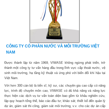
CÔNG TY CỔ PHẦN NƯỚC VÀ MÔI TRƯỜNG VIỆT
NAM
Được thành lập từ năm 1969, VIWASE không ngừng phát triển, trở
thành một công ty tư vấn hàng đầu trong lĩnh vực cấp thoát nước, vệ
sinh môi trường, hạ tầng kỹ thuật và ứng phó với biến đổi khí hậu tại
Việt Nam.
Với hơn 300 cán bộ là tiến sĩ, kỹ sư, các chuyên gia cao cấp có năng
lực, trình độ chuyên môn cao, VIWASE có đủ khả năng và năng lực
thực hiện các dịch vụ tư vấn toàn diện bao gồm từ khâu nghiên cứu,
lập quy hoạch tổng thể, báo cáo đầu tư; khảo sát; thiết kế đến quản lý
dự án, giám sát thi công, giám sát môi trường, v.v. cho các dự án cấp