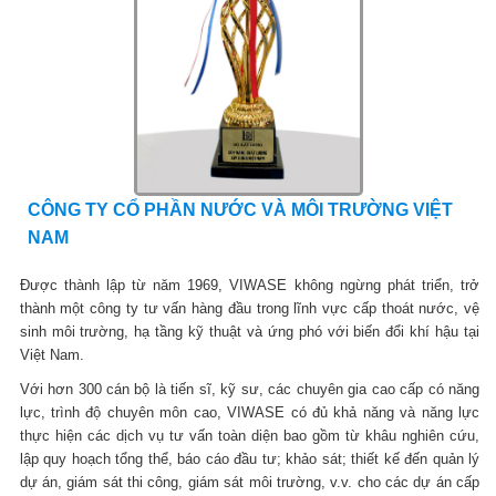
CÔNG TY CỔ PHẦN NƯỚC VÀ MÔI TRƯỜNG VIỆT
NAM
Được thành lập từ năm 1969, VIWASE không ngừng phát triển, trở
thành một công ty tư vấn hàng đầu trong lĩnh vực cấp thoát nước, vệ
sinh môi trường, hạ tầng kỹ thuật và ứng phó với biến đổi khí hậu tại
Việt Nam.
Với hơn 300 cán bộ là tiến sĩ, kỹ sư, các chuyên gia cao cấp có năng
lực, trình độ chuyên môn cao, VIWASE có đủ khả năng và năng lực
thực hiện các dịch vụ tư vấn toàn diện bao gồm từ khâu nghiên cứu,
lập quy hoạch tổng thể, báo cáo đầu tư; khảo sát; thiết kế đến quản lý
dự án, giám sát thi công, giám sát môi trường, v.v. cho các dự án cấp