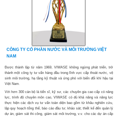
CÔNG TY CỔ PHẦN NƯỚC VÀ MÔI TRƯỜNG VIỆT
NAM
Được thành lập từ năm 1969, VIWASE không ngừng phát triển, trở
thành một công ty tư vấn hàng đầu trong lĩnh vực cấp thoát nước, vệ
sinh môi trường, hạ tầng kỹ thuật và ứng phó với biến đổi khí hậu tại
Việt Nam.
Với hơn 300 cán bộ là tiến sĩ, kỹ sư, các chuyên gia cao cấp có năng
lực, trình độ chuyên môn cao, VIWASE có đủ khả năng và năng lực
thực hiện các dịch vụ tư vấn toàn diện bao gồm từ khâu nghiên cứu,
lập quy hoạch tổng thể, báo cáo đầu tư; khảo sát; thiết kế đến quản lý
dự án, giám sát thi công, giám sát môi trường, v.v. cho các dự án cấp