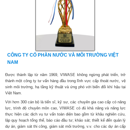
CÔNG TY CỔ PHẦN NƯỚC VÀ MÔI TRƯỜNG VIỆT
NAM
Được thành lập từ năm 1969, VIWASE không ngừng phát triển, trở
thành một công ty tư vấn hàng đầu trong lĩnh vực cấp thoát nước, vệ
sinh môi trường, hạ tầng kỹ thuật và ứng phó với biến đổi khí hậu tại
Việt Nam.
Với hơn 300 cán bộ là tiến sĩ, kỹ sư, các chuyên gia cao cấp có năng
lực, trình độ chuyên môn cao, VIWASE có đủ khả năng và năng lực
thực hiện các dịch vụ tư vấn toàn diện bao gồm từ khâu nghiên cứu,
lập quy hoạch tổng thể, báo cáo đầu tư; khảo sát; thiết kế đến quản lý
dự án, giám sát thi công, giám sát môi trường, v.v. cho các dự án cấp